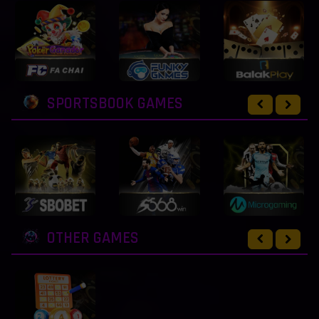
SPORTSBOOK GAMES
OTHER GAMES