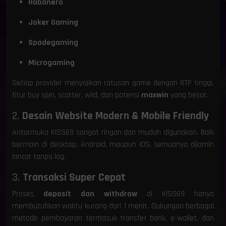
Habanero
Joker Gaming
Spadegaming
Microgaming
Setiap provider menyajikan ratusan game dengan RTP tinggi,
fitur buy spin, scatter, wild, dan potensi
maxwin
yang besar.
2.
Desain Website Modern & Mobile Friendly
Antarmuka KISS69 sangat ringan dan mudah digunakan. Baik
bermain di desktop, Android, maupun iOS, semuanya dijamin
lancar tanpa lag.
3.
Transaksi Super Cepat
Proses
deposit dan withdraw
di KISS69 hanya
membutuhkan waktu kurang dari 1 menit. Dukungan berbagai
metode pembayaran termasuk transfer bank, e-wallet, dan