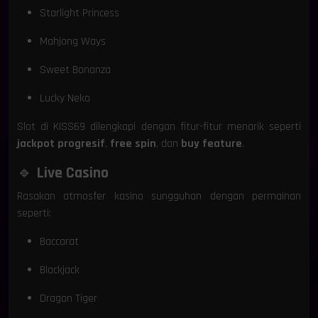
Starlight Princess
Mahjong Ways
Sweet Bonanza
Lucky Neko
Slot di KISS69 dilengkapi dengan fitur-fitur menarik seperti
jackpot progresif
,
free spin
, dan
buy feature
.
🔹
Live Casino
Rasakan atmosfer kasino sungguhan dengan permainan
seperti:
Baccarat
Blackjack
Dragon Tiger