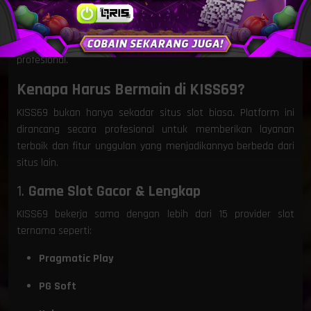
Dengan ribuan pilihan game dari provider top dunia, promo
bonus yang konsisten, serta sistem transaksi yang cepat,
KISS69 menjadi pilihan ideal bagi pemain pemula maupun
profesional.
Kenapa Harus Bermain di KISS69?
KISS69 bukan hanya sekadar situs slot biasa. Platform ini
dirancang secara profesional untuk memberikan layanan
terbaik dan fitur unggulan yang menjadikannya berbeda dari
situs lain.
1.
Game Slot Gacor & Lengkap
KISS69 bekerja sama dengan lebih dari 15 provider slot
ternama seperti:
Pragmatic Play
PG Soft