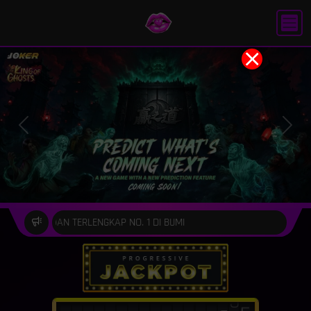
X
Previous
Next
 DAN TERLENGKAP NO. 1 DI BUMI
8
9
9
1
4
2
2
4
4
4
7
8
8
0
3
3
1
1
3
3
5
5
0
9
0
2
3
5
3
2
5
6
7
7
9
2
0
0
2
2