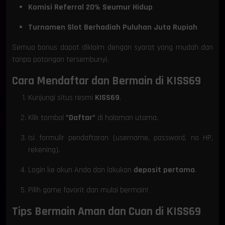
Komisi Referral 20% Seumur Hidup
Turnamen Slot Berhadiah Puluhan Juta Rupiah
Semua bonus dapat diklaim dengan syarat yang mudah dan
tanpa potongan tersembunyi.
Cara Mendaftar dan Bermain di KISS69
Kunjungi situs resmi
KISS69
.
Klik tombol
"Daftar"
di halaman utama.
Isi formulir pendaftaran (username, password, no HP,
rekening).
Login ke akun Anda dan lakukan
deposit pertama
.
Pilih game favorit dan mulai bermain!
Tips Bermain Aman dan Cuan di KISS69