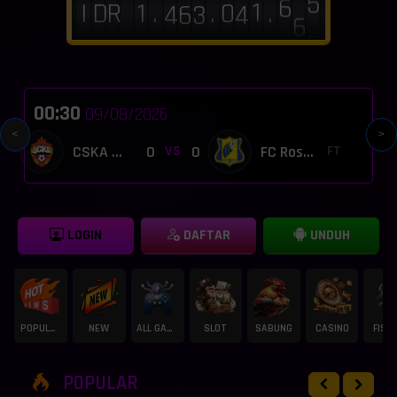
6
6
1
0
I
D
R
.
.
.
1
3
4
6
4
1
6
5
6
8
6
1
9
9
1
1
7
7
2
1
2
4
5
7
5
0
4
5
7
5
7
0
8
8
0
0
8
8
3
2
3
5
9
6
8
6
3
4
4
6
9
7
7
8
9
9
00:30
09/08/2026
<
>
CSKA Moscow
0
0
FC Rostov
VS
FT
LOGIN
DAFTAR
UNDUH
POPULAR
NEW
ALL GAME
SLOT
SABUNG
CASINO
FISH
POPULAR