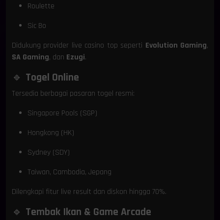
Roulette
Sic Bo
Didukung provider live casino top seperti
Evolution Gaming
,
SA Gaming
, dan
Ezugi
.
🔹
Togel Online
Tersedia berbagai pasaran togel resmi:
Singapore Pools (SGP)
Hongkong (HK)
Sydney (SDY)
Taiwan, Cambodia, Jepang
Dilengkapi fitur live result dan diskon hingga 70%.
🔹
Tembak Ikan & Game Arcade